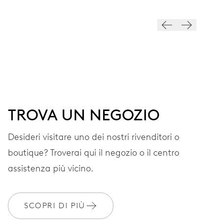
QUADRANTE
Nero
CINTURINO
Tessuto
TROVA UN NEGOZIO
Desideri visitare uno dei nostri rivenditori o
EXTRAS
boutique? Troverai qui il negozio o il centro
SCALA IN PIEDI
assistenza più vicino.
GARANZIA
2 anni
SCOPRI DI PIÙ