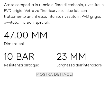
Cassa composita in titanio e fibra di carbonio, rivestita in
PVD grigio.
Vetro zaffiro ricurvo sui due lati con
trattamento antiriflesso.
Titanio, rivestito in PVD grigio,
avvitato, incisioni speciali.
47.00 MM
Dimensioni
10 BAR
23 MM
Resistenza all'acqua
Larghezza dell'intercalare
MOSTRA DETTAGLI
MOVIMENTO
Ore, minuti e secondi al centro, finestrella data,
correttore rapido della data, arresto dei secondi