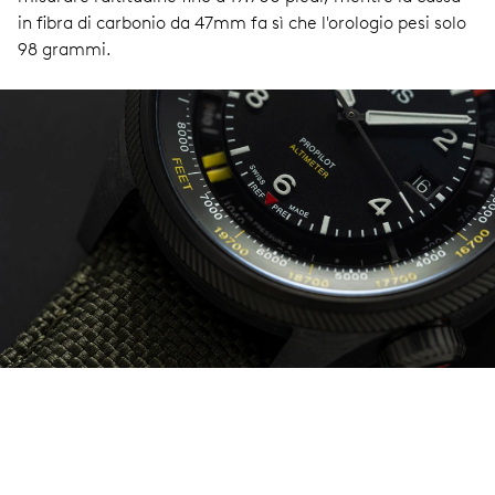
in fibra di carbonio da 47mm fa sì che l'orologio pesi solo
98 grammi.