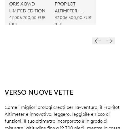
ORIS X BWD
PROPILOT
LIMITED EDITION
ALTIMETER -
SCALA IN METRI
47.00
6.700,00 EUR
47.00
6.300,00 EUR
mm
mm
VERSO NUOVE VETTE
Come i migliori orologi creati per l'avventura, il ProPilot
Altimeter è innovativo, leggero, leggibile e ricco di
funzioni. Il suo altimetro incorporato è in grado di
misurare l'altitudine fino a 19.700 piedi, mentre la cassa