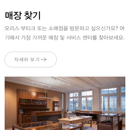
120시간
매장 찾기
파워 리저브
오리스 부티크 또는 소매점을 방문하고 싶으신가요? 여
기에서 가장 가까운 매장 및 서비스 센터를 찾아보세요.
캘리버
CALIBRE 401(날짜 표시창 없음)
자세히 보기
치수
Ø 30.00 mm, 13 1/4’’’
와인딩
자동식 태엽 감기, 단일 방향 회전 로터
진동
28,800 A/h, 4 Hz