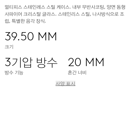
멀티피스 스테인레스 스틸 케이스.
내부 무반사코팅, 양면 돔형
사파이어 크리스탈 글라스.
스테인리스 스틸, 나사방식으로 조
립, 특별한 음각 장식.
39.50 MM
크기
3기압 방수
20 MM
방수 기능
혼간 너비
사양 표시
이동
문자판 중앙의 시침과 분침, 6시 방향에 서브 세컨드, 미세 시간
조정 장치 및 스톱 세컨드