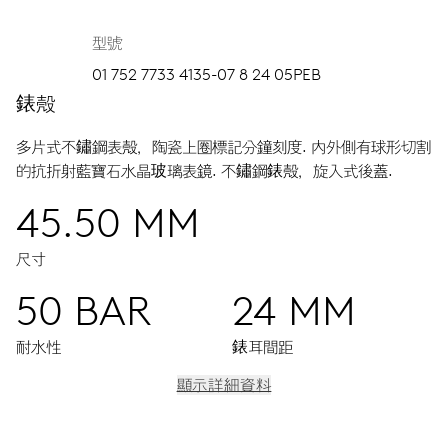
型號
01 752 7733 4135-07 8 24 05PEB
錶殼
多片式不鏽鋼表殼，陶瓷上圈標記分鐘刻度.
內外側有球形切割
的抗折射藍寶石水晶玻璃表鏡.
不鏽鋼錶殼，旋入式後蓋.
45.50 MM
尺寸
50 BAR
24 MM
耐水性
錶耳間距
顯示詳細資料
機芯