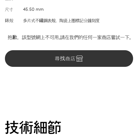
尺寸
45.50 mm
錶殼
多片式不鏽鋼表殼，陶瓷上圈標記分鐘刻度
抱歉，該型號網上不可用。請在我們的任何一家商店嘗試一下。
尋找商店
技術細節