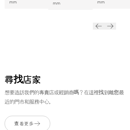
mm
mm
mm
振頻
28’800 A/h, 4 Hz
面盤
藍色
尋找店家
錶帶
不銹鋼
想要造訪我們的專賣店或經銷商嗎？在這裡找到離您最
近的門市和服務中心。
保固單
2 年
查看更多
加入 MyOris 並免費延長保固至 3 年