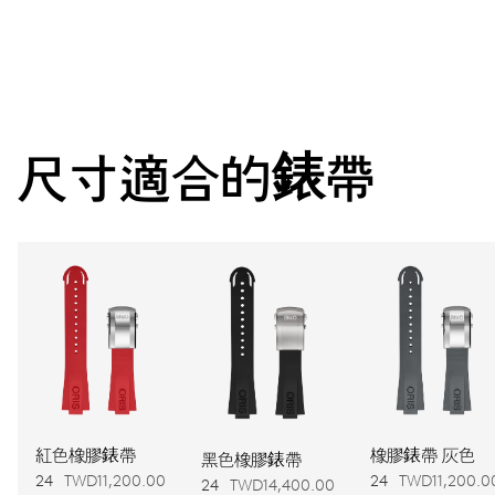
中央顯示時分秒，獨立日期及星期顯示視窗，瞬間換日及星期
裝置，日期與星期調整器，精準對時微調裝置及停秒裝置
38小時
尺寸適合的錶帶
動力儲備
機芯
752
尺寸
Ø 32.20 mm, 14 1/4’’’
上鍊
紅色橡膠錶帶
橡膠錶帶 灰色
黑色橡膠錶帶
自動上鍊
24
TWD11,200.00
24
TWD11,200.0
24
TWD14,400.00