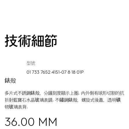
技術細節
型號
01 733 7652 4151-07 8 18 01P
錶殼
多片式不銹鋼錶殼，分鐘刻度顯示上圈.
內外側有球形切割的抗
折射藍寶石水晶玻璃表鏡.
不鏽鋼錶殼，螺旋式後蓋，透明礦
物玻璃表背.
36.00 MM