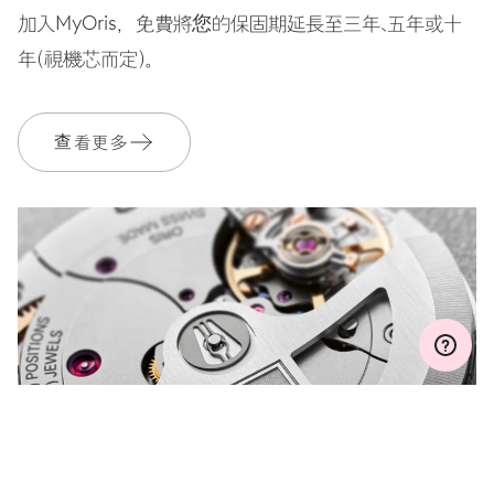
加入MyOris，免費將您的保固期延長至三年、五年或十
錶帶
不銹鋼
年（視機芯而定）。
查看更多
保固單
2 年
加入 MyOris 並免費延長保固至 3 年
MYORIS