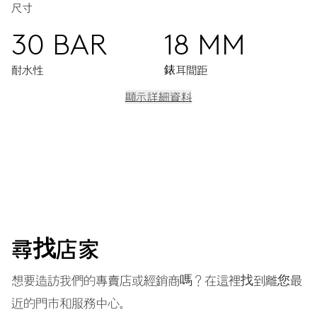
尺寸
30 BAR
18 MM
耐水性
錶耳間距
顯示詳細資料
機芯
中央顯示時分秒，日期視窗，瞬間換日裝置，日期調整器，精
準對時微調裝置及停秒裝置
41小時
尋找店家
動力儲備
想要造訪我們的專賣店或經銷商嗎？在這裡找到離您最
近的門市和服務中心。
機芯