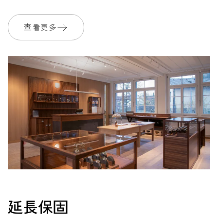
733-1
查看更多
尺寸
Ø 25.60 mm, 11 1/2’’’
上鍊
自動上鍊
振頻
28’800 A/h, 4 Hz
面盤
白色
延長保固