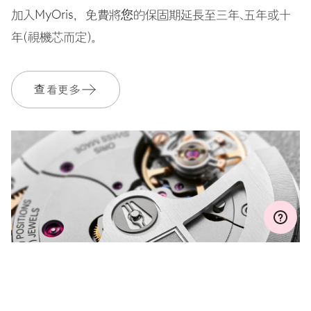
加入MyOris，免費將您的保固期延長至三年、五年或十
錶帶
不銹鋼
年（視機芯而定）。
查看更多
保固單
2 年
加入 MyOris 並免費延長保固至 3 年
MYORIS