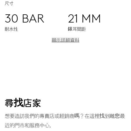
尺寸
30 BAR
21 MM
耐水性
錶耳間距
顯示詳細資料
機芯
中央顯示時分秒，日期視窗，瞬間換日裝置，日期調整器，精
準對時微調裝置及停秒裝置
41小時
尋找店家
動力儲備
想要造訪我們的專賣店或經銷商嗎？在這裡找到離您最
近的門市和服務中心。
機芯