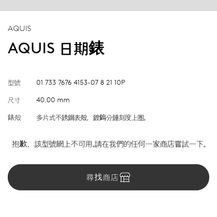
AQUIS
AQUIS 日期錶
型號
01 733 7676 4153-07 8 21 10P
尺寸
40.00 mm
錶殼
多片式不銹鋼表殼，鍍鎢分鍾刻度上圈。
抱歉，該型號網上不可用。請在我們的任何一家商店嘗試一下。
尋找商店