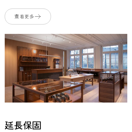
733-1
查看更多
尺寸
Ø 25.60 mm, 11 1/2’’’
上鍊
自動上鍊
振頻
28’800 A/h, 4 Hz
面盤
灰色
延長保固