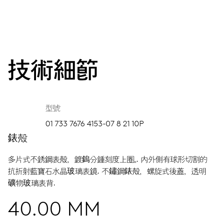
技術細節
型號
01 733 7676 4153-07 8 21 10P
錶殼
多片式不銹鋼表殼，鍍鎢分鍾刻度上圈。.
內外側有球形切割的
抗折射藍寶石水晶玻璃表鏡.
不鏽鋼錶殼，螺旋式後蓋，透明
礦物玻璃表背.
40.00 MM