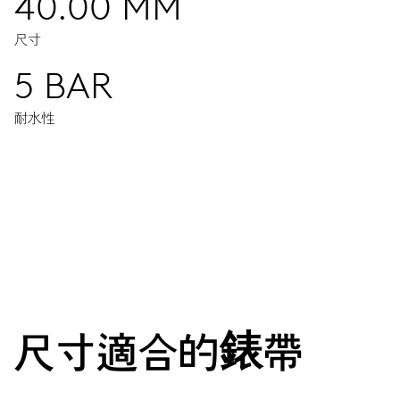
40.00 MM
尺寸
5 BAR
耐水性
機芯
中央顯示時分秒，日期視窗，瞬間換日裝置，日期調整器，精準
38小時
尺寸適合的錶帶
動力儲備
機芯