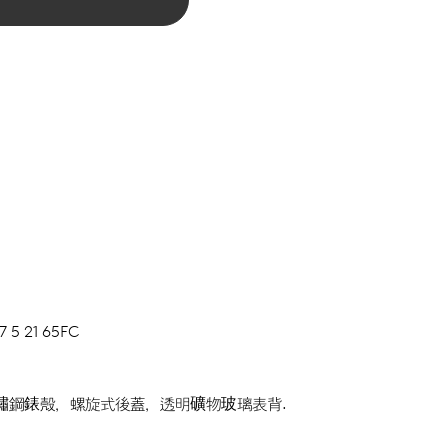
7 5 21 65FC
鏽鋼錶殼，螺旋式後蓋，透明礦物玻璃表背.