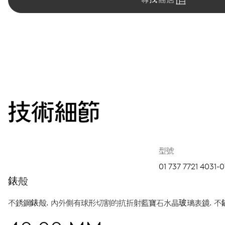
技術細節
型號
01 737 7721 4031-0
錶殼
不銹鋼錶殼.
內外側有球形切割的抗折射藍寶石水晶玻璃表鏡.
不