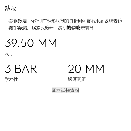
錶殼
不銹鋼錶殼.
內外側有球形切割的抗折射藍寶石水晶玻璃表鏡.
不鏽鋼錶殼，螺旋式後蓋，透明礦物玻璃表背.
39.50 MM
尺寸
3 BAR
20 MM
耐水性
錶耳間距
顯示詳細資料
機芯
中央顯示時、分與秒，小錶盤顯示第二地時區(24小時制)，設有
校時按把、月相顯示窗、微調裝置與停秒功能