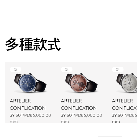
多種款式
新
新
新
ARTELIER
ARTELIER
ARTELIER
COMPLICATION
COMPLICATION
COMPLICA
39.50
TWD86,000.00
39.50
TWD86,000.00
39.50
TWD86
mm
mm
mm