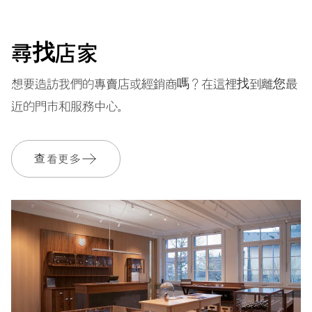
41小時
尋找店家
動力儲備
想要造訪我們的專賣店或經銷商嗎？在這裡找到離您最
近的門市和服務中心。
機芯
782
查看更多
尺寸
Ø 30.00 mm, 13 1/4’’’
上鍊
自動上鍊，雙向轉動紅色自動盤
振頻
28’800 A/h, 4 Hz