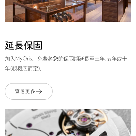
面盤
咖啡色
延長保固
加入MyOris，免費將您的保固期延長至三年、五年或十
錶帶
不銹鋼
年（視機芯而定）。
查看更多
保固單
2 年
加入 MyOris 並免費延長保固至 3 年
MYORIS