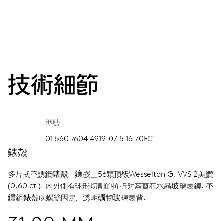
技術細節
型號
01 560 7604 4919-07 5 16 70FC
錶殼
多片式不銹鋼錶殼，鑲嵌上56顆頂級Wesselton G, VVS 2美鑽
(0,60 ct.).
內外側有球形切割的抗折射藍寶石水晶玻璃表鏡.
不
鏽鋼錶殼以螺絲固定，透明礦物玻璃表背.