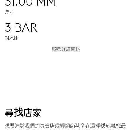
31.00 MM
尺寸
3 BAR
耐水性
顯示詳細資料
機芯
中央顯示時分秒，精準對時微調裝置及停秒裝置
38小時
尋找店家
動力儲備
想要造訪我們的專賣店或經銷商嗎？在這裡找到離您最
機芯