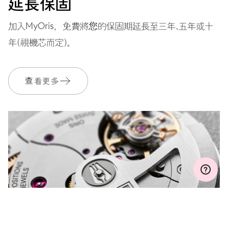
延長保固
錶帶
皮質
加入MyOris，免費將您的保固期延長至三年、五年或十
年（視機芯而定）。
保固單
2 年
查看更多
加入 MyOris 並免費延長保固至 3 年
MYORIS