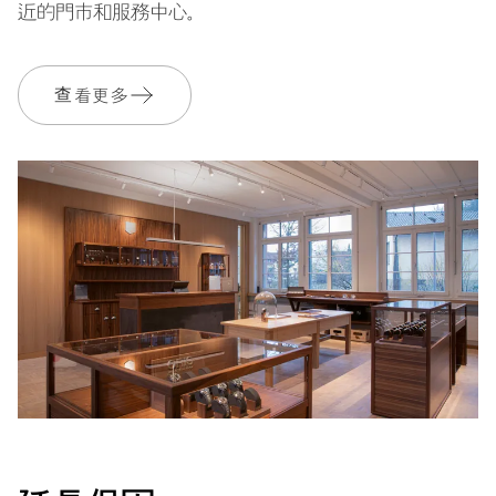
近的門市和服務中心。
560
尺寸
查看更多
Ø 17.20 mm, 7 3/4’’’
上鍊
自動上鍊
振頻
28’800 A/h, 4 Hz
面盤
灰色