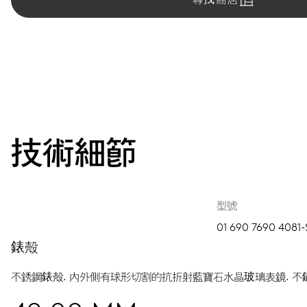
技術細節
型號
01 690 7690 4081
錶殼
不銹鋼錶殼.
內外側有球形切割的抗折射藍寶石水晶玻璃表鏡.
不