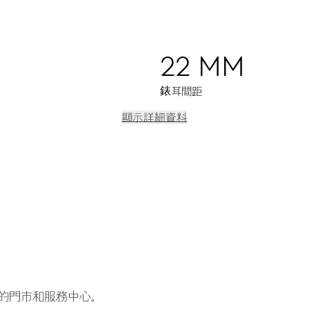
22 MM
錶耳間距
顯示詳細資料
操作兩個按鈕或旋轉錶圈設定中央時針(T1)以小時為單位前後調整。位於
步運走。日期會隨著第一時區的時針在午夜時間向前或向後調整。日期快調
的門市和服務中心。