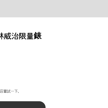
 格林威治限量錶
店嘗試一下。