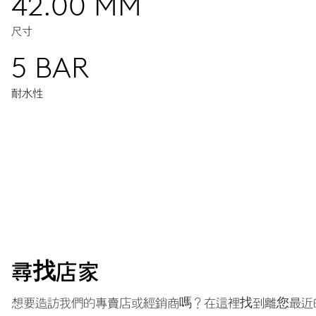
42.00 MM
尺寸
5 BAR
耐水性
機芯
同步指示兩組獨立時區。中央指針顯示第一時區(T1)小時及分鐘。
示。小秒錶盤位於9點鐘方向和日期視窗。日期與中央時區(T1)同
38小時
尋找店家
動力儲備
想要造訪我們的專賣店或經銷商嗎？在這裡找到離您最近