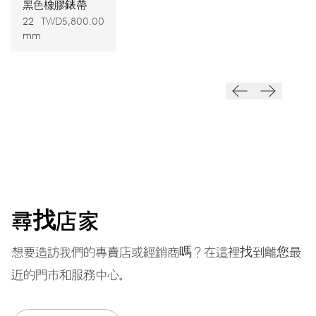
上鍊
黑色橡膠錶帶
22
TWD5,800.00
自動上鍊
mm
振頻
28’800 A/h, 4 Hz
面盤
黑色
尋找店家
錶帶
橡膠
想要造訪我們的專賣店或經銷商嗎？在這裡找到離您最
近的門市和服務中心。
保固單
2 年