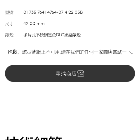
型號
01 735 7641 4764-07 4 22 05B
尺寸
42.00 mm
錶殼
多片式不銹鋼黑色DLC塗層錶殼
抱歉，該型號網上不可用。請在我們的任何一家商店嘗試一下。
尋找商店