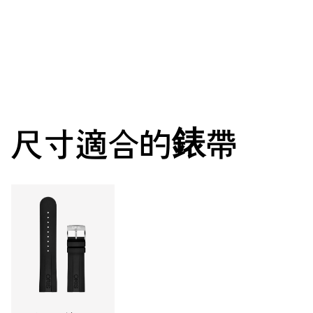
機芯
中央顯示時分秒，獨立日期及星期顯示視窗，瞬間換日及星期
裝置，日期與星期調整器，精準對時微調裝置及停秒裝置
38小時
尺寸適合的錶帶
動力儲備
機芯
735
尺寸
Ø 25.60 mm, 11 1/2’’’