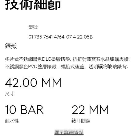
技術細節
型號
01 735 7641 4764-07 4 22 05B
錶殼
多片式不銹鋼黑色DLC塗層錶殼.
抗折射藍寶石水晶玻璃表鏡.
不銹鋼黑色PVD塗層錶殼，螺旋式後蓋，透明礦物玻璃錶背.
42.00 MM
尺寸
10 BAR
22 MM
耐水性
錶耳間距
顯示詳細資料