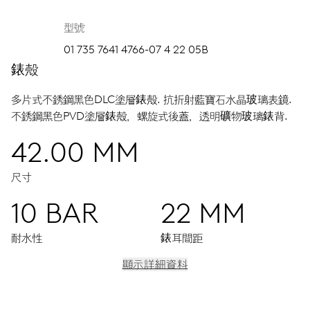
型號
01 735 7641 4766-07 4 22 05B
錶殼
多片式不銹鋼黑色DLC塗層錶殼.
抗折射藍寶石水晶玻璃表鏡.
不銹鋼黑色PVD塗層錶殼，螺旋式後蓋，透明礦物玻璃錶背.
42.00 MM
尺寸
10 BAR
22 MM
耐水性
錶耳間距
顯示詳細資料
機芯