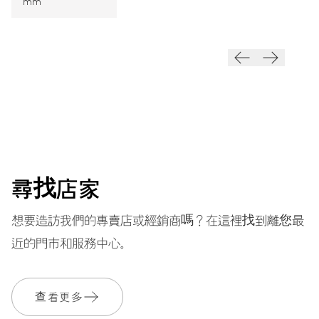
mm
振頻
28’800 A/h, 4 Hz
面盤
白色
尋找店家
錶帶
橡膠
想要造訪我們的專賣店或經銷商嗎？在這裡找到離您最
近的門市和服務中心。
保固單
2 年
查看更多
加入 MyOris 並免費延長保固至 3 年