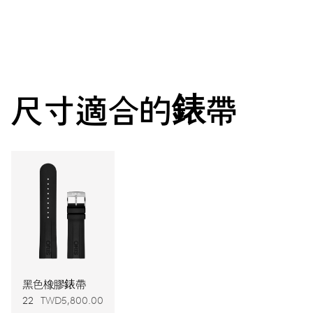
中央顯示時分秒，獨立日期及星期顯示視窗，瞬間換日及星期
裝置，日期與星期調整器，精準對時微調裝置及停秒裝置
38小時
尺寸適合的錶帶
動力儲備
機芯
735
尺寸
Ø 25.60 mm, 11 1/2’’’
上鍊
黑色橡膠錶帶
22
TWD5,800.00
自動上鍊