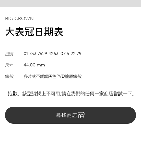
BIG CROWN
大表冠日期表
型號
01 733 7629 4263-07 5 22 79
尺寸
44.00 mm
錶殼
多片式不銹鋼灰色PVD塗層錶殼
抱歉，該型號網上不可用。請在我們的任何一家商店嘗試一下。
尋找商店