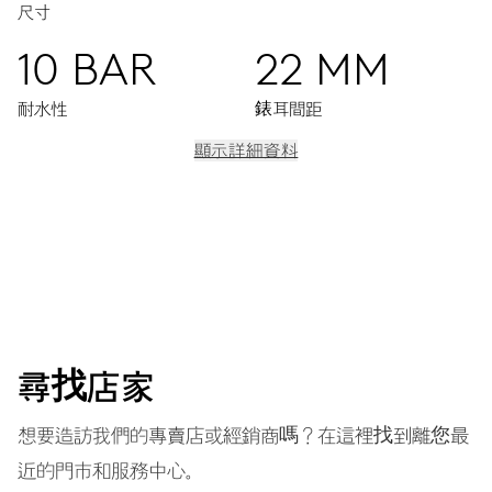
尺寸
10 BAR
22 MM
耐水性
錶耳間距
顯示詳細資料
機芯
中央顯示時分秒，日期視窗，瞬間換日裝置，日期調整器，精
準對時微調裝置及停秒裝置
38小時
尋找店家
動力儲備
想要造訪我們的專賣店或經銷商嗎？在這裡找到離您最
近的門市和服務中心。
機芯