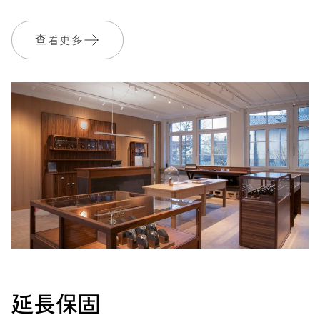
733
查看更多
尺寸
Ø 25.60 mm, 11 1/2’’’
上鍊
自動上鍊
振頻
28’800 A/h, 4 Hz
面盤
灰色
延長保固