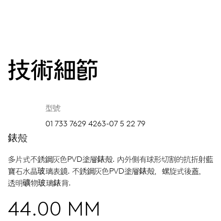
技術細節
型號
01 733 7629 4263-07 5 22 79
錶殼
多片式不銹鋼灰色PVD塗層錶殼.
內外側有球形切割的抗折射藍
寶石水晶玻璃表鏡.
不銹鋼灰色PVD塗層錶殼，螺旋式後蓋，
透明礦物玻璃錶背.
44.00 MM