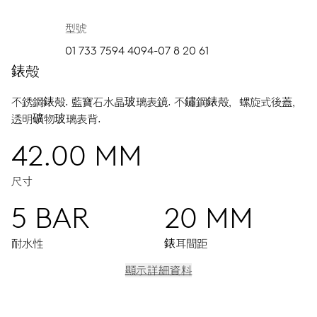
型號
01 733 7594 4094-07 8 20 61
錶殼
不銹鋼錶殼.
藍寶石水晶玻璃表鏡.
不鏽鋼錶殼，螺旋式後蓋，
透明礦物玻璃表背.
42.00 MM
尺寸
5 BAR
20 MM
耐水性
錶耳間距
顯示詳細資料
機芯