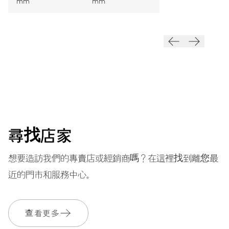
mm
mm
振頻
28’800 A/h, 4 Hz
面盤
黑色
尋找店家
錶帶
不銹鋼
想要造訪我們的專賣店或經銷商嗎？在這裡找到離您最
近的門市和服務中心。
保固單
2 年
查看更多
加入 MyOris 並免費延長保固至 3 年