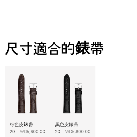
中央顯示時分秒，日期視窗，瞬間換日裝置，日期調整器，精
準對時微調裝置及停秒裝置
38小時
尺寸適合的錶帶
動力儲備
機芯
733
尺寸
Ø 25.60 mm, 11 1/2’’’
上鍊
棕色皮錶帶
黑色皮錶帶
20
TWD5,800.00
20
TWD5,800.00
自動上鍊