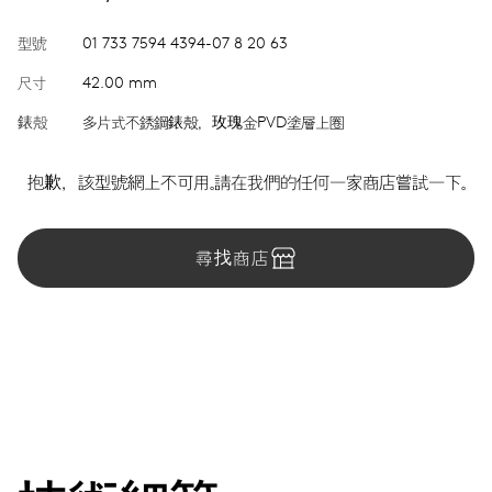
型號
01 733 7594 4394-07 8 20 63
尺寸
42.00 mm
錶殼
多片式不銹鋼錶殼，玫瑰金PVD塗層上圈
抱歉，該型號網上不可用。請在我們的任何一家商店嘗試一下。
尋找商店