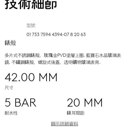
技術細節
型號
01 733 7594 4394-07 8 20 63
錶殼
多片式不銹鋼錶殼，玫瑰金PVD塗層上圈.
藍寶石水晶玻璃表
鏡.
不鏽鋼錶殼，螺旋式後蓋，透明礦物玻璃表背.
42.00 MM
尺寸
5 BAR
20 MM
耐水性
錶耳間距
顯示詳細資料