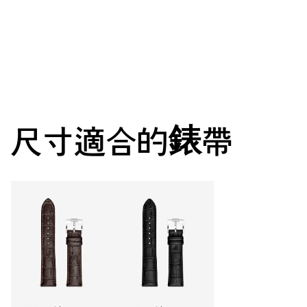
機芯
中央顯示時分秒，日期視窗，瞬間換日裝置，日期調整器，精
準對時微調裝置及停秒裝置
38小時
尺寸適合的錶帶
動力儲備
機芯
733
尺寸
Ø 25.60 mm, 11 1/2’’’