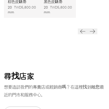
上鍊
棕色皮錶帶
黑色皮錶帶
20
TWD5,800.00
20
TWD5,800.00
自動上鍊
mm
mm
振頻
28’800 A/h, 4 Hz
面盤
黑色
尋找店家
錶帶
不銹鋼
想要造訪我們的專賣店或經銷商嗎？在這裡找到離您最
近的門市和服務中心。
保固單
2 年