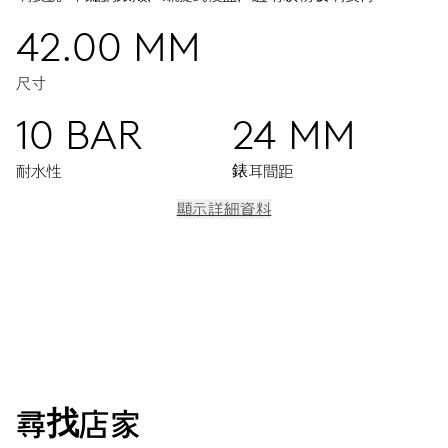
42.00 MM
尺寸
10 BAR
24 MM
耐水性
錶耳間距
顯示詳細資料
機芯
中央顯示時分秒，獨立日期及星期顯示視窗，瞬間換日及星期
裝置，日期與星期調整器，精準對時微調裝置及停秒裝置
38小時
尋找店家
動力儲備