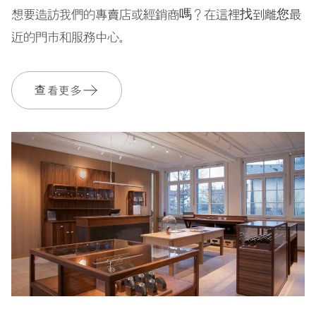
想要造訪我們的專賣店或經銷商嗎？在這裡找到離您最
近的門市和服務中心。
機芯
635
查看更多
尺寸
Ø 25.60 mm, 11 1/2’’’
上鍊
自動上鍊
振頻
28’800 A/h, 4 Hz