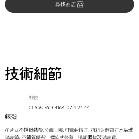
尋找商店
技術細節
型號
01 635 7613 4164-07 4 24 44
錶殼
多片式不锈鋼錶殼,分鐘上圈,可彎曲錶耳.
抗折射藍寶石水晶玻
璃表鏡.
不鏽鋼錶殼，螺旋式後蓋，透明礦物玻璃表背.