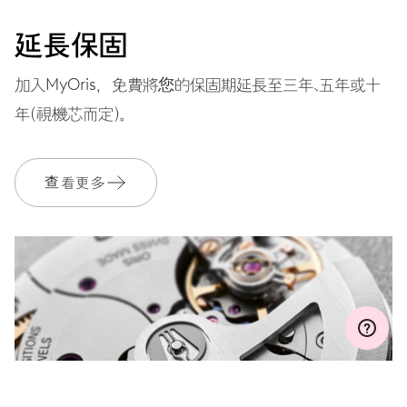
面盤
黑色
延長保固
加入MyOris，免費將您的保固期延長至三年、五年或十
錶帶
橡膠
年（視機芯而定）。
查看更多
保固單
2 年
加入 MyOris 並免費延長保固至 3 年
MYORIS