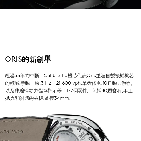
ORIS的新創舉
經過35年的中斷，Calibre 110機芯代表Oris重返自製機械機芯
的領域。手動上鍊、3 Hz；21,600 vph、單發條盒、10日動力儲存，
以及非線性動力儲存指示器；177個零件，包括40顆寶石、手工
拋光和斜切的夾板、直徑34mm。