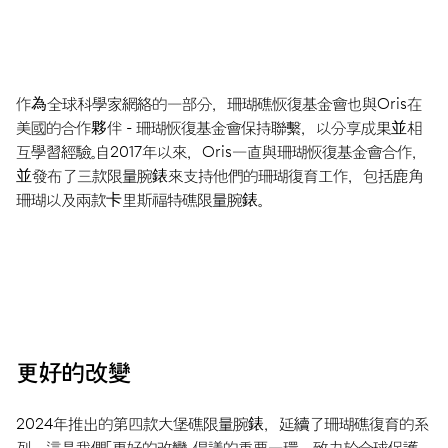
作為全球科學家網絡的一部分，珊瑚礁恢復基金會也與Oris在
美國的合作夥伴 - 珊瑚恢復基金會保持聯繫，以分享成果並相
互學習經驗。自2017年以來，Oris一直與珊瑚恢復基金會合作，
並發布了三款限量腕錶來支持他們的珊瑚復育工作，包括鹿角
珊瑚以及兩款卡里斯福特礁限量腕錶。
更好的改變
2024年推出的第四款大堡礁限量腕錶，延續了珊瑚礁復育的系
列，這是我們「更好的改變」倡議的重要一環，致力於全球保護