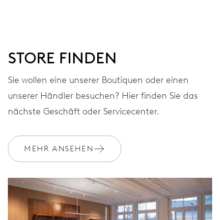
ZIFFERBLATT
Schwarz
STORE FINDEN
ARMBAND
Sie wollen eine unserer Boutiquen oder einen
Edelstahl
unserer Händler besuchen? Hier finden Sie das
nächste Geschäft oder Servicecenter.
GARANTIE
2 Jahre
MEHR ANSEHEN
Werden Sie Mitglied bei MyOris und verlängern Sie Ihre Garantie
kostenlos auf 3 Jahre
MYORIS