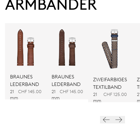
ARMBÄNDER
38 Std.
Gangreserve
KALIBER
781
ABMESSUNGEN
Ø 30.00 mm, 13 1/4’’’
BRAUNES
BRAUNES
ZWEIFARBIGES
Z
LEDERBAND
LEDERBAND
TEXTILBAND
T
AUFZUG
21
CHF 145.00
21
CHF 145.00
21
CHF 125.00
2
Automatischer Aufzug
mm
mm
mm
FREQUENZ
28.800 A/h, 4 Hz