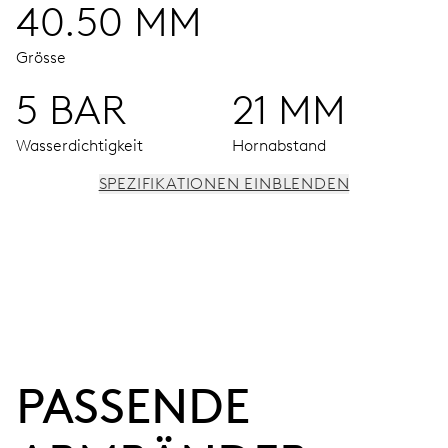
40.50 MM
Grösse
5 BAR
21 MM
Wasserdichtigkeit
Hornabstand
SPEZIFIKATIONEN EINBLENDEN
UHRWERK
Stunden-, Minuten- und Sekundenzeiger aus der Mitte,
Hilfszifferblatt für Datum, Wochentag und 2. Zeitzone
(24 h), Schnellkorrektur mittels Drücker,
Mondphasenfenster, Feinregulierung und Sekunden-
Stopp
PASSENDE 