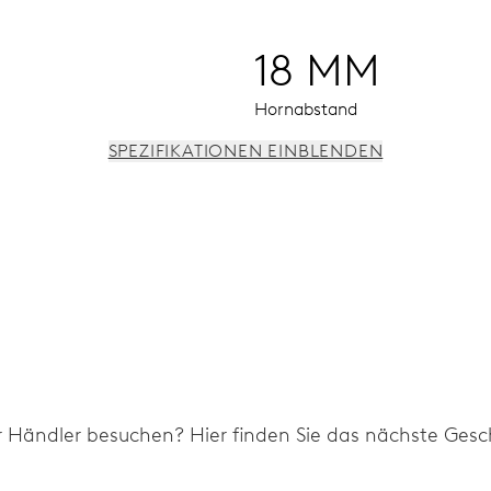
18 MM
Hornabstand
SPEZIFIKATIONEN EINBLENDEN
nsterdatum, augenblicklicher Datumswechsel, Datums-Korrekt
r Händler besuchen? Hier finden Sie das nächste Gesch