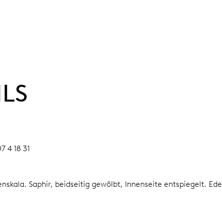
ILS
7 4 18 31
enskala.
Saphir, beidseitig gewölbt, Innenseite entspiegelt.
Ede