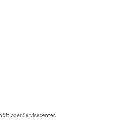
or, Sekunden-Stopp
äft oder Servicecenter.