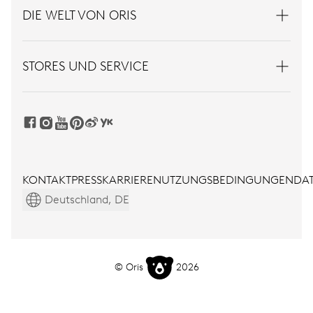
DIE WELT VON ORIS
STORES UND SERVICE
KONTAKT
PRESS
KARRIERE
NUTZUNGSBEDINGUNGEN
DAT
Deutschland, DE
© Oris
2026