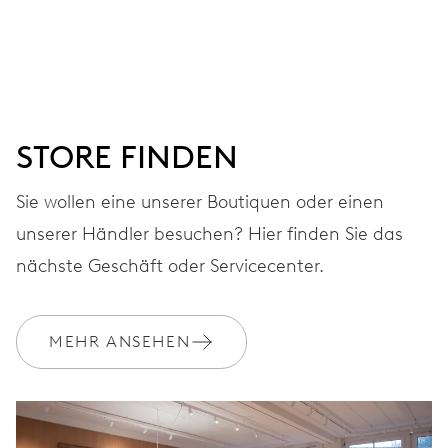
Stunden-, Minuten- und Sekundenzeiger aus der Mitte,
Fensterdatum, augenblicklicher Datumswechsel,
Datums-Korrektor, Sekunden-Stopp
STORE FINDEN
41 Std.
Sie wollen eine unserer Boutiquen oder einen
Gangreserve
unserer Händler besuchen? Hier finden Sie das
KALIBER
nächste Geschäft oder Servicecenter.
733-1
MEHR ANSEHEN
ABMESSUNGEN
Ø 25.60 mm, 11 1/2’’’
AUFZUG