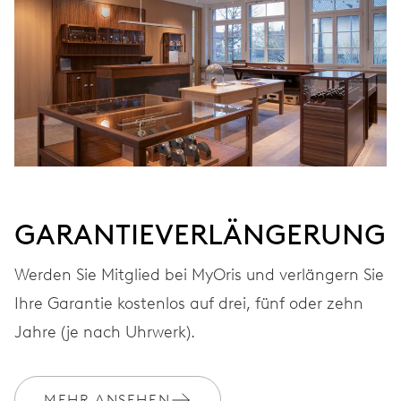
Automatischer Aufzug
FREQUENZ
28.800 A/h, 4 Hz
ZIFFERBLATT
Weiss
GARANTIEVERLÄNGERUNG
Werden Sie Mitglied bei MyOris und verlängern Sie
ARMBAND
Kautschuk
Ihre Garantie kostenlos auf drei, fünf oder zehn
Jahre (je nach Uhrwerk).
GARANTIE
2 Jahre
MEHR ANSEHEN