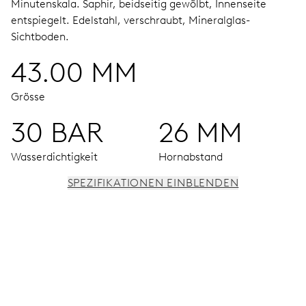
Minutenskala.
Saphir, beidseitig gewölbt, Innenseite
entspiegelt.
Edelstahl, verschraubt, Mineralglas-
Sichtboden.
43.00 MM
Grösse
30 BAR
26 MM
Wasserdichtigkeit
Hornabstand
SPEZIFIKATIONEN EINBLENDEN
UHRWERK
Stunden-, Minuten- und Sekundenzeiger aus der Mitte,
Fensterdatum, augenblicklicher Datumswechsel,
Datums-Korrektor, Sekunden-Stopp