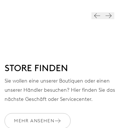
ZIFFERBLATT
Grau
ARMBAND
Edelstahl
STORE FINDEN
Sie wollen eine unserer Boutiquen oder einen
GARANTIE
2 Jahre
unserer Händler besuchen? Hier finden Sie das
Werden Sie Mitglied bei MyOris und verlängern Sie Ihre Garantie
nächste Geschäft oder Servicecenter.
kostenlos auf 3 Jahre
MYORIS
MEHR ANSEHEN