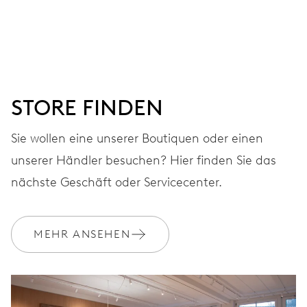
Stunden-, Minuten- und Sekundenzeiger aus der Mitte,
Fensterdatum, augenblicklicher Datumswechsel,
Datums-Korrektor, Sekunden-Stopp
STORE FINDEN
41 Std.
Sie wollen eine unserer Boutiquen oder einen
Gangreserve
unserer Händler besuchen? Hier finden Sie das
KALIBER
nächste Geschäft oder Servicecenter.
733-1
MEHR ANSEHEN
ABMESSUNGEN
Ø 25.60 mm, 11 1/2’’’
AUFZUG