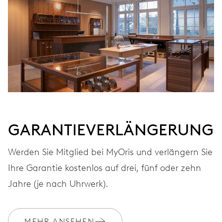
Automatischer Aufzug
FREQUENZ
28.800 A/h, 4 Hz
ZIFFERBLATT
Grau
GARANTIEVERLÄNGERUNG
Werden Sie Mitglied bei MyOris und verlängern Sie
ARMBAND
Edelstahl
Ihre Garantie kostenlos auf drei, fünf oder zehn
Jahre (je nach Uhrwerk).
GARANTIE
2 Jahre
MEHR ANSEHEN