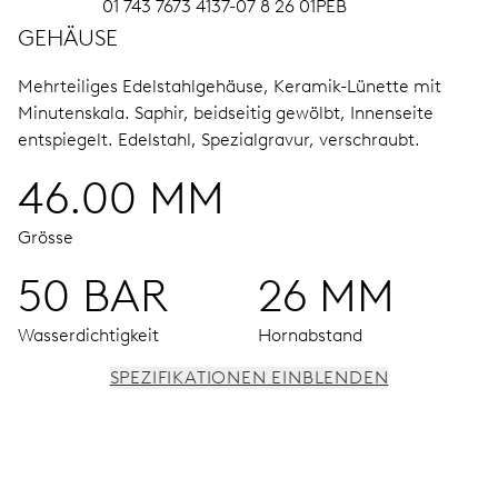
01 743 7673 4137-07 8 26 01PEB
GEHÄUSE
Mehrteiliges Edelstahlgehäuse, Keramik-Lünette mit
Minutenskala.
Saphir, beidseitig gewölbt, Innenseite
entspiegelt.
Edelstahl, Spezialgravur, verschraubt.
46.00 MM
Grösse
50 BAR
26 MM
Wasserdichtigkeit
Hornabstand
SPEZIFIKATIONEN EINBLENDEN
UHRWERK
Stunden- und Minutenzeiger aus der Mitte, kleine
Sekunde bei 9 Uhr, Fensterdatum, Datums-Korrektor,