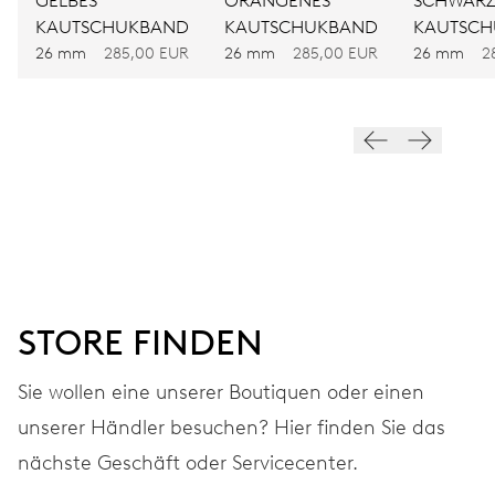
GELBES
ORANGENES
SCHWARZ
KAUTSCHUKBAND
KAUTSCHUKBAND
KAUTSC
FREQUENZ
26 mm
285,00 EUR
26 mm
285,00 EUR
26 mm
2
28.800 A/h, 4 Hz
ZIFFERBLATT
Grau
ARMBAND
Edelstahl
STORE FINDEN
Sie wollen eine unserer Boutiquen oder einen
GARANTIE
2 Jahre
unserer Händler besuchen? Hier finden Sie das
Werden Sie Mitglied bei MyOris und verlängern Sie Ihre Garantie
nächste Geschäft oder Servicecenter.
kostenlos auf 3 Jahre