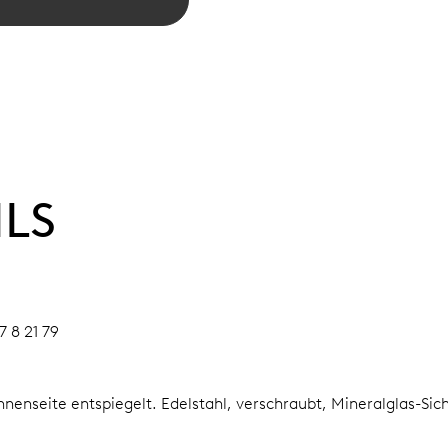
ILS
7 8 21 79
Innenseite entspiegelt.
Edelstahl, verschraubt, Mineralglas-Sic