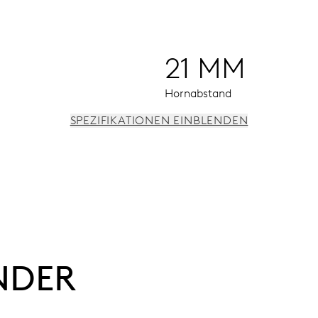
21 MM
Hornabstand
SPEZIFIKATIONEN EINBLENDEN
nsterdatum, augenblicklicher Datumswechsel, Datums-Korrekt
NDER