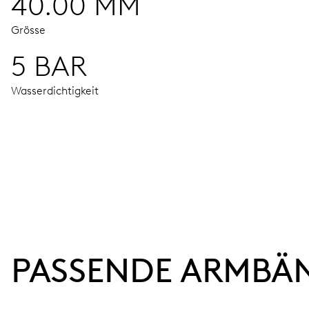
40.00 MM
Grösse
5 BAR
Wasserdichtigkeit
UHRWERK
Stunden-, Minuten- und Sekundenzeiger aus der Mitte, Fe
38 Std.
PASSENDE ARMBÄ
Gangreserve
KALIBER