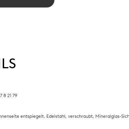
ILS
7 8 21 79
Innenseite entspiegelt.
Edelstahl, verschraubt, Mineralglas-Sic