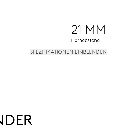
21 MM
Hornabstand
SPEZIFIKATIONEN EINBLENDEN
zifferblatt für Datum, Wochentag und 2. Zeitzone (24 h), Sch
NDER