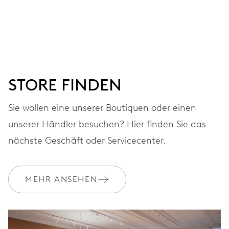
ZIFFERBLATT
Grau
ARMBAND
Leder
STORE FINDEN
Sie wollen eine unserer Boutiquen oder einen
GARANTIE
2 Jahre
unserer Händler besuchen? Hier finden Sie das
nächste Geschäft oder Servicecenter.
Werden Sie Mitglied bei MyOris und verlängern Sie Ihre Garantie
kostenlos auf 3 Jahre
MEHR ANSEHEN
MYORIS