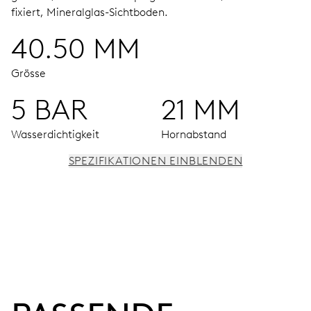
fixiert, Mineralglas-Sichtboden.
40.50 MM
Grösse
5 BAR
21 MM
Wasserdichtigkeit
Hornabstand
SPEZIFIKATIONEN EINBLENDEN
UHRWERK
Stundenfenster bei 12 Uhr, dezentraler Minutenzeiger
und kleine Sekunde bei 6 Uhr
42 Std.