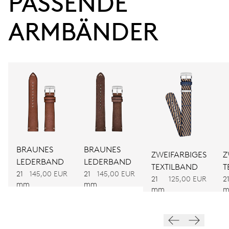
PASSENDE 
Gangreserve
ARMBÄNDER
KALIBER
917
ABMESSUNGEN
Ø 30.00 mm, 13 1/4’’’
AUFZUG
Automatischer Aufzug
BRAUNES
BRAUNES
ZWEIFARBIGES
Z
LEDERBAND
LEDERBAND
TEXTILBAND
T
21
145,00 EUR
21
145,00 EUR
FREQUENZ
21
125,00 EUR
2
mm
mm
28.800 A/h, 4 Hz
mm