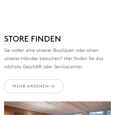
Stunden-, Minuten- und Sekundenzeiger aus der Mitte,
Feinregulierung und Sekunden-Stopp
38 Std.
STORE FINDEN
Gangreserve
Sie wollen eine unserer Boutiquen oder einen
unserer Händler besuchen? Hier finden Sie das
KALIBER
560
nächste Geschäft oder Servicecenter.
ABMESSUNGEN
MEHR ANSEHEN
Ø 17.20 mm, 7 3/4’’’
AUFZUG
Automatischer Aufzug