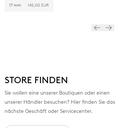
28.800 A/h, 4 Hz
17 mm
145,00 EUR
ZIFFERBLATT
Grau
ARMBAND
Edelstahl
STORE FINDEN
GARANTIE
2 Jahre
Sie wollen eine unserer Boutiquen oder einen
unserer Händler besuchen? Hier finden Sie das
Werden Sie Mitglied bei MyOris und verlängern Sie Ihre Garantie
kostenlos auf 3 Jahre
nächste Geschäft oder Servicecenter.
MYORIS