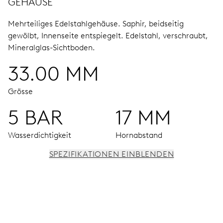
GEHÄUSE
Mehrteiliges Edelstahlgehäuse.
Saphir, beidseitig
gewölbt, Innenseite entspiegelt.
Edelstahl, verschraubt,
Mineralglas-Sichtboden.
33.00 MM
Grösse
5 BAR
17 MM
Wasserdichtigkeit
Hornabstand
SPEZIFIKATIONEN EINBLENDEN
UHRWERK
Stunden-, Minuten- und Sekundenzeiger aus der Mitte,
Feinregulierung und Sekunden-Stopp