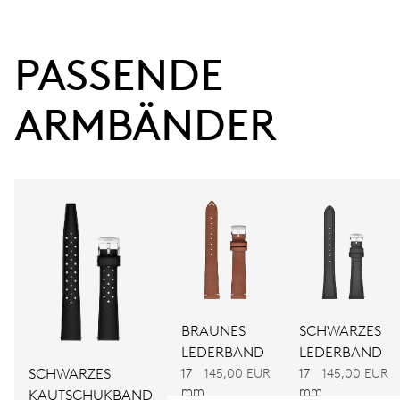
38 Std.
PASSENDE 
Gangreserve
ARMBÄNDER
KALIBER
560
ABMESSUNGEN
Ø 17.20 mm, 7 3/4’’’
AUFZUG
Automatischer Aufzug
BRAUNES
SCHWARZES
LEDERBAND
LEDERBAND
SCHWARZES
17
145,00 EUR
17
145,00 EUR
FREQUENZ
mm
mm
KAUTSCHUKBAND