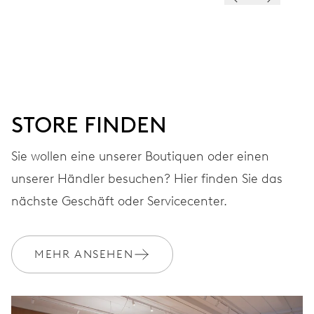
ZIFFERBLATT
Grau
ARMBAND
Edelstahl
STORE FINDEN
Sie wollen eine unserer Boutiquen oder einen
GARANTIE
2 Jahre
unserer Händler besuchen? Hier finden Sie das
nächste Geschäft oder Servicecenter.
Werden Sie Mitglied bei MyOris und verlängern Sie Ihre Garantie
kostenlos auf 3 Jahre
MEHR ANSEHEN
MYORIS