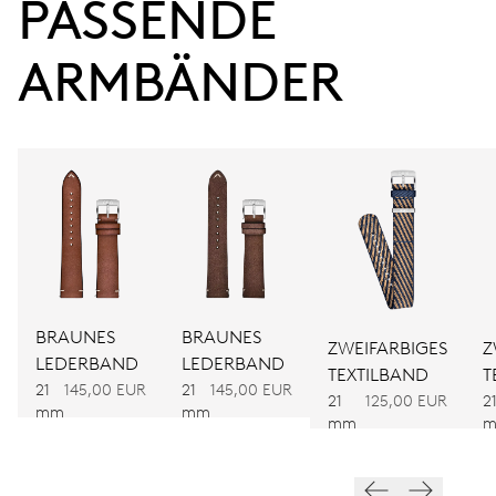
PASSENDE 
Gangreserve
ARMBÄNDER
KALIBER
734
ABMESSUNGEN
Ø 25.60 mm, 11 1/2’’’
AUFZUG
Automatischer Aufzug
BRAUNES
BRAUNES
ZWEIFARBIGES
Z
LEDERBAND
LEDERBAND
TEXTILBAND
T
21
145,00 EUR
21
145,00 EUR
FREQUENZ
21
125,00 EUR
2
mm
mm
28.800 A/h, 4 Hz
mm