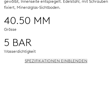
gewölbt, Innenseite entspiegelt.
Edelstahl, mit Schrauben
fixiert, Mineralglas-Sichtboden.
40.50 MM
Grösse
5 BAR
Wasserdichtigkeit
SPEZIFIKATIONEN EINBLENDEN
UHRWERK
Stunden-, Minuten- und Sekundenzeiger aus der Mitte,
Feinregulierung und Sekunden-Stopp
38 Std.