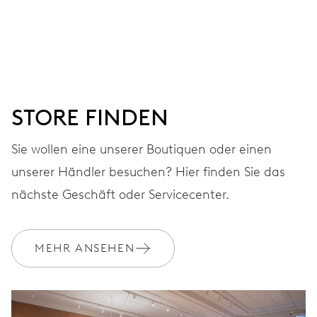
ZIFFERBLATT
Grau
ARMBAND
Leder
STORE FINDEN
Sie wollen eine unserer Boutiquen oder einen
GARANTIE
2 Jahre
unserer Händler besuchen? Hier finden Sie das
nächste Geschäft oder Servicecenter.
Werden Sie Mitglied bei MyOris und verlängern Sie Ihre Garantie
kostenlos auf 3 Jahre
MEHR ANSEHEN
MYORIS