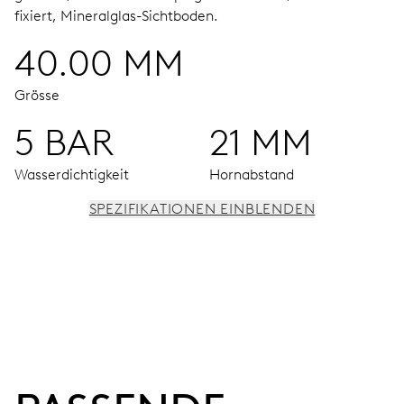
fixiert, Mineralglas-Sichtboden.
40.00 MM
Grösse
5 BAR
21 MM
Wasserdichtigkeit
Hornabstand
SPEZIFIKATIONEN EINBLENDEN
UHRWERK
Stunden-, Minuten- und Sekundenzeiger aus der Mitte,
Feinregulierung und Sekunden-Stopp
38 Std.