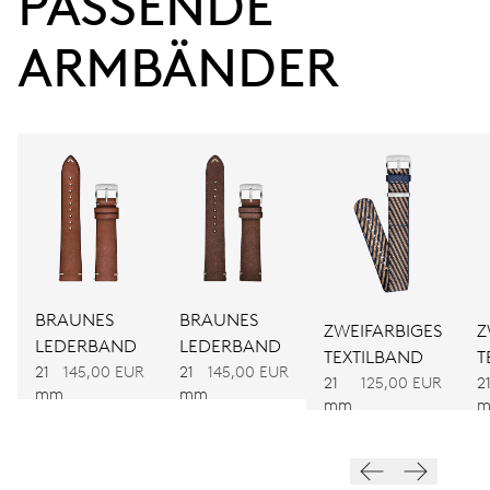
PASSENDE 
Gangreserve
ARMBÄNDER
KALIBER
734
ABMESSUNGEN
Ø 25.60 mm, 11 1/2’’’
AUFZUG
Automatischer Aufzug
BRAUNES
BRAUNES
ZWEIFARBIGES
Z
LEDERBAND
LEDERBAND
TEXTILBAND
T
21
145,00 EUR
21
145,00 EUR
FREQUENZ
21
125,00 EUR
2
mm
mm
28.800 A/h, 4 Hz
mm