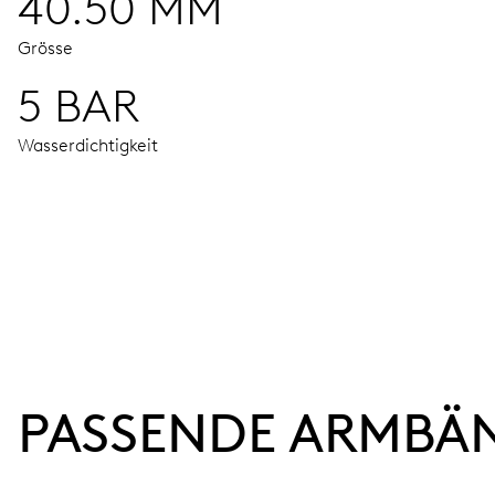
40.50 MM
Grösse
5 BAR
Wasserdichtigkeit
UHRWERK
Stunden-, Minuten- und Sekundenzeiger aus der Mitte, Fei
38 Std.
PASSENDE ARMBÄ
Gangreserve
KALIBER