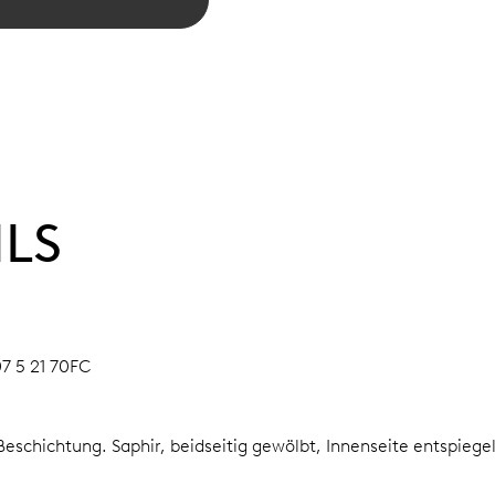
ILS
07 5 21 70FC
-Beschichtung.
Saphir, beidseitig gewölbt, Innenseite entspiege