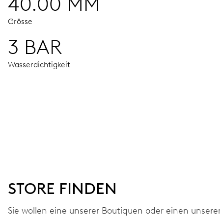
40.00 MM
Grösse
3 BAR
Wasserdichtigkeit
UHRWERK
Stunden- und Minutenzeiger aus der Mitte, kleine Sekunde
42 Std.
STORE FINDEN
Gangreserve
Sie wollen eine unserer Boutiquen oder einen unsere
KALIBER