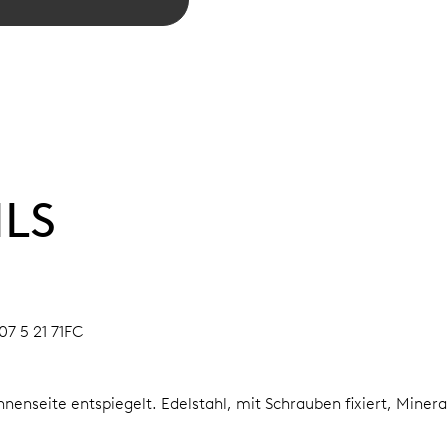
ILS
07 5 21 71FC
Innenseite entspiegelt.
Edelstahl, mit Schrauben fixiert, Miner