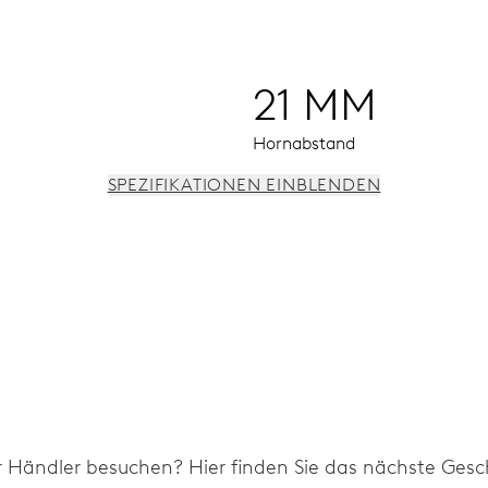
21 MM
Hornabstand
SPEZIFIKATIONEN EINBLENDEN
 und Fensterdatum bei 6 Uhr, Datums-Korrektor, Sekunden-Sto
r Händler besuchen? Hier finden Sie das nächste Gesch