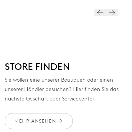
ZIFFERBLATT
Grau
ARMBAND
Leder
STORE FINDEN
Sie wollen eine unserer Boutiquen oder einen
GARANTIE
2 Jahre
unserer Händler besuchen? Hier finden Sie das
nächste Geschäft oder Servicecenter.
Werden Sie Mitglied bei MyOris und verlängern Sie Ihre Garantie
kostenlos auf 3 Jahre
MEHR ANSEHEN
MYORIS