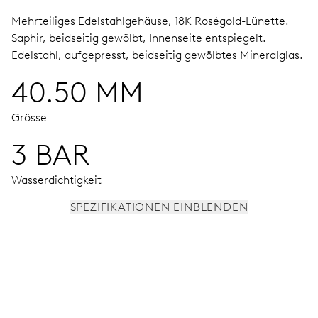
Mehrteiliges Edelstahlgehäuse, 18K Roségold-Lünette.
Saphir, beidseitig gewölbt, Innenseite entspiegelt.
Edelstahl, aufgepresst, beidseitig gewölbtes Mineralglas.
40.50 MM
Grösse
3 BAR
Wasserdichtigkeit
SPEZIFIKATIONEN EINBLENDEN
UHRWERK
Stunden-, Minuten- und Sekundenzeiger aus der Mitte,
Feinregulierung und Sekunden-Stopp