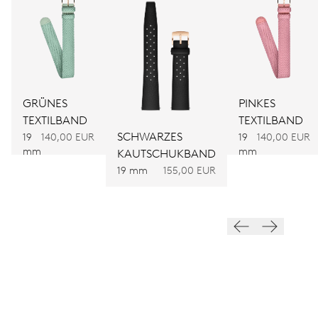
ABMESSUNGEN
Ø 25.60 mm, 11 1/2’’’
AUFZUG
GRÜNES
PINKES
Automatischer Aufzug
TEXTILBAND
TEXTILBAND
SCHWARZES
19
140,00 EUR
19
140,00 EUR
mm
mm
KAUTSCHUKBAND
FREQUENZ
19 mm
155,00 EUR
28.800 A/h, 4 Hz
ZIFFERBLATT
Grün