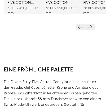
FIVE COTTON
FIVE COTTON
FIVE COTTO
CANDY
CANDY
CANDY
38.00
2.450,00 EUR
38.00
2.250,00 EUR
38.00
2.850,0
mm
mm
mm
EINE FRÖHLICHE PALETTE
Die Divers Sixty-Five Cotton Candy ist ein Leuchtfeuer
der Freude: Gehäuse, Lünette, Krone und Armband aus
Bronze, das Zifferblatt in leuchtenden Farben gehalten.
Die Unisex-Uhr mit 38 mm Durchmesser wird von einem
Swiss-Made-Uhrwerk angetrieben. Sie steht für