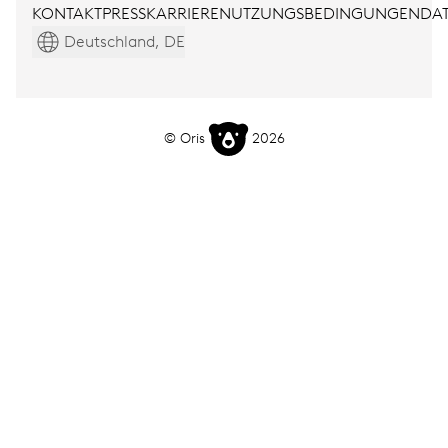
KONTAKT
PRESS
KARRIERE
NUTZUNGSBEDINGUNGEN
DAT
Deutschland, DE
© Oris
2026