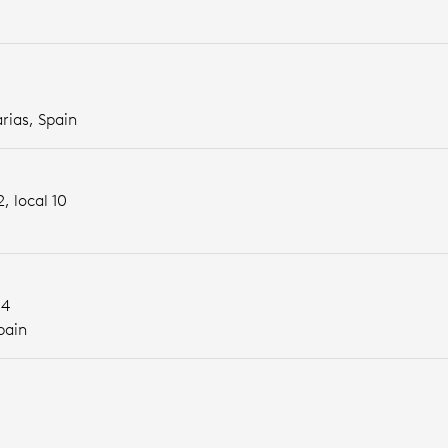
rias,
Spain
, local 10
14
pain