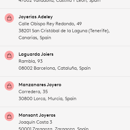
47002 Valladolid,
Castilla Y Leon,
Spain
Joyerias Adeley
Calle Obispo Rey Redondo, 49
38201 San Cristóbal de la Laguna (Tenerife),
Canarias,
Spain
Laguarda Joiers
Rambla, 93
08002 Barcelona,
Cataluña,
Spain
Manzanares Joyero
Corredera, 35
30800 Lorca,
Murcia,
Spain
Monsant Joyeros
Joaquín Costa 3
50001 Zaragoza,
Zaragoza,
Spain