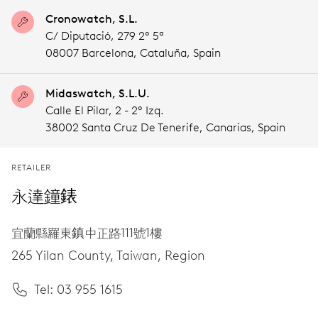
Cronowatch, S.L.
C/ Diputació, 279 2º 5ª
08007 Barcelona,
Cataluña,
Spain
Midaswatch, S.L.U.
Calle El Pilar, 2 - 2º Izq.
38002 Santa Cruz De Tenerife,
Canarias,
Spain
RETAILER
永達鐘錶
宜蘭縣羅東鎮中正路111號1樓
265 Yilan County,
Taiwan, Region
Tel: 03 955 1615