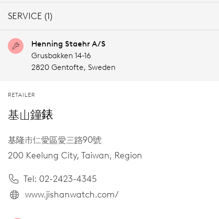
SERVICE (1)
Henning Staehr A/S
Grusbakken 14-16
2820 Gentofte,
Sweden
RETAILER
基山鐘錶
基隆市仁愛區愛三路90號
200 Keelung City,
Taiwan, Region
Tel: 02-2423-4345
www.jishanwatch.com/