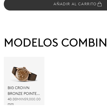
AÑADIR AL CARRITO
MODELOS COMBI
BIG CROWN
BRONZE POINTER
DATE
40.00
MXN59,000.00
mm