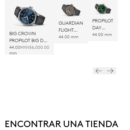
PROPILOT
GUARDIAN
DAY
FLIGHT
BIG CROWN
DATE
44.00 mm
LIMITED
44.00 mm
PROPILOT BIG DAY
EDITION
DATE
44.00
MXN56,000.00
mm
ENCONTRAR UNA TIENDA