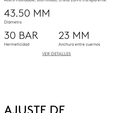
43.50 MM
Diámetro
30 BAR
23 MM
Hermeticidad
Anchura entre cuernos
VER DETALLES
MOVIMIENTO
Agujas horas, minutos y segundos centrales, ventana
fecha, fecha instantánea, corrector fecha, paro segundo
120 h
AJUSTE DE 