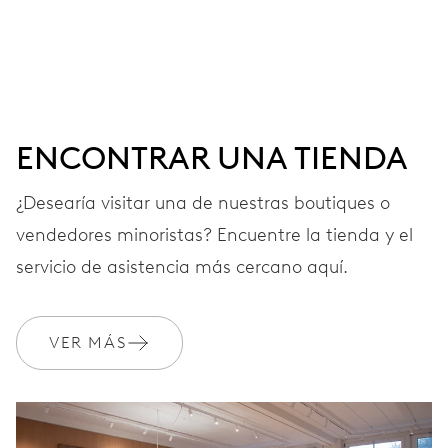
ESFERA
Verde
CORREA
Acero
ENCONTRAR UNA TIENDA
¿Desearía visitar una de nuestras boutiques o
GARANTÍA
2 años
vendedores minoristas? Encuentre la tienda y el
Únete a MyOris y amplía gratis tu garantía a 10 años
servicio de asistencia más cercano aquí.
MYORIS
VER MÁS