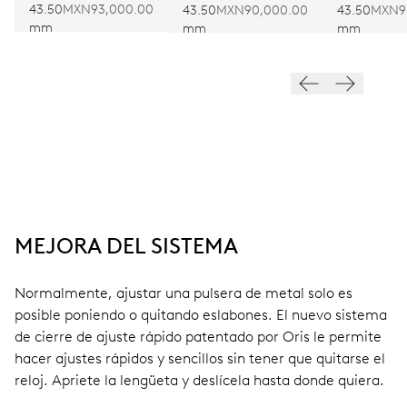
43.50
MXN93,000.00
43.50
MXN90,000.00
43.50
MXN9
mm
mm
mm
MEJORA DEL SISTEMA
Normalmente, ajustar una pulsera de metal solo es
posible poniendo o quitando eslabones. El nuevo sistema
de cierre de ajuste rápido patentado por Oris le permite
hacer ajustes rápidos y sencillos sin tener que quitarse el
reloj. Apriete la lengüeta y deslícela hasta donde quiera.