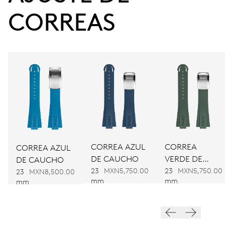
Reserva de marcha
CORREAS
CALIBRE
CALIBRE 400
DIMENSIONES
Ø 30.00 mm, 13 1/4’’’
CARGA
Remonte automático
CORREA AZUL
CORREA
CORREA AZUL
DE CAUCHO
VERDE DE
DE CAUCHO
FRECUENCIA
CAUCHO
23
MXN5,750.00
23
MXN5,750.00
23
MXN8,500.00
28’800 A/h, 4 Hz
mm
mm
mm