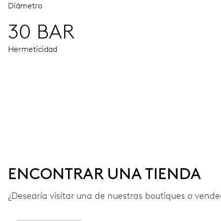
Diámetro
30 BAR
Hermeticidad
MOVIMIENTO
Agujas horas, minutos y segundos centrales, ventana fecha
41 h
ENCONTRAR UNA TIENDA
Reserva de marcha
¿Desearía visitar una de nuestras boutiques o vended
CALIBRE
733-1