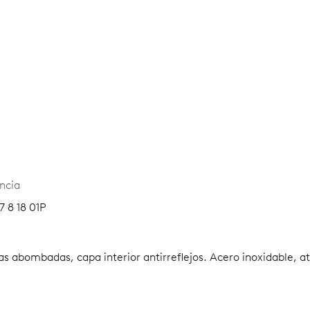
ncia
7 8 18 01P
as abombadas, capa interior antirreflejos.
Acero inoxidable, at