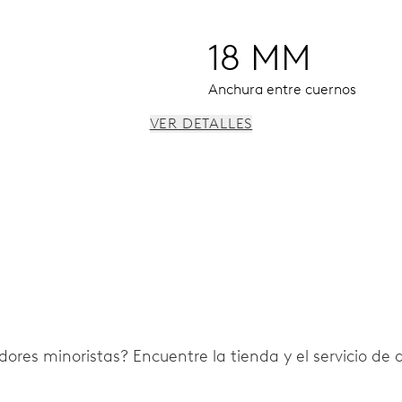
18 MM
Anchura entre cuernos
VER DETALLES
, fecha instantánea, corrector fecha, paro segundo
ores minoristas? Encuentre la tienda y el servicio de