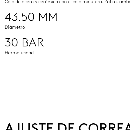
Caja de acero y cerámica con escala minutera.
Zafiro, amb
43.50 MM
Diámetro
30 BAR
Hermeticidad
MOVIMIENTO
Agujas horas, minutos y segundos centrales, ventana fecha
41 h
AJUSTE DE CORRE
Reserva de marcha