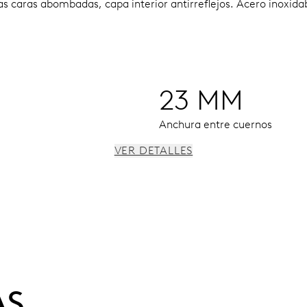
as caras abombadas, capa interior antirreflejos.
Acero inoxidab
23 MM
Anchura entre cuernos
VER DETALLES
, fecha instantánea, corrector fecha, paro segundo
AS