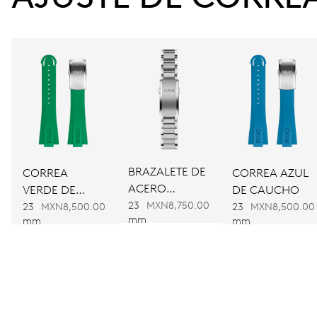
CALIBRE
733-1
DIMENSIONES
Ø 25.60 mm, 11 1/2’’’
CARGA
BRAZALETE DE
CORREA
CORREA AZUL
Remonte automático
ACERO
VERDE DE
DE CAUCHO
INOXIDABLE
23
MXN8,750.00
CAUCHO
23
MXN8,500.00
23
MXN8,500.00
FRECUENCIA
mm
mm
mm
28’800 A/h, 4 Hz
ESFERA