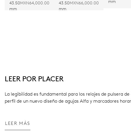
mm
LIMITED EDITION
EDITION II
43.50
MXN64,000.00
43.50
MXN66,000.00
mm
mm
LEER POR PLACER
La legibilidad es fundamental para los relojes de pulsera d
perfil de un nuevo diseño de agujas Alfa y marcadores horar
LEER MÁS