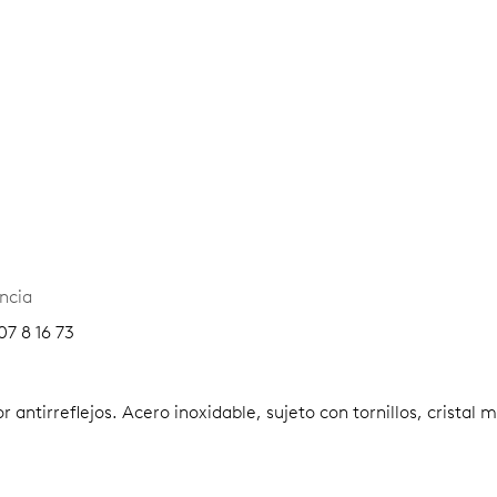
ncia
07 8 16 73
 antirreflejos.
Acero inoxidable, sujeto con tornillos, cristal 