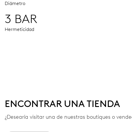
Diámetro
3 BAR
Hermeticidad
MOVIMIENTO
Agujas horas, minutos y segundos centrales, dispositivo de
38 h
ENCONTRAR UNA TIENDA
Reserva de marcha
¿Desearía visitar una de nuestras boutiques o vended
CALIBRE
560