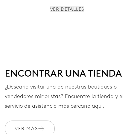
VER DETALLES
MOVIMIENTO
Agujas horas, minutos y segundos centrales, dispositivo
de paro de segundero
38 h
ENCONTRAR UNA TIENDA
Reserva de marcha
¿Desearía visitar una de nuestras boutiques o
vendedores minoristas? Encuentre la tienda y el
CALIBRE
560
servicio de asistencia más cercano aquí.
DIMENSIONES
VER MÁS
Ø 17.20 mm, 7 3/4’’’