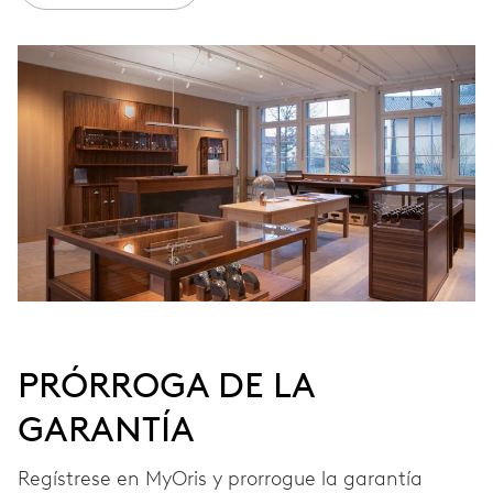
CARGA
Remonte automático
FRECUENCIA
28’800 A/h, 4 Hz
ESFERA
Gris
PRÓRROGA DE LA
GARANTÍA
CORREA
Piel
Regístrese en MyOris y prorrogue la garantía