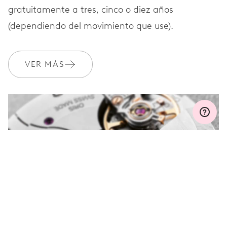
gratuitamente a tres, cinco o diez años
GARANTÍA
2 años
(dependiendo del movimiento que use).
Únete a MyOris y amplía gratis tu garantía a 3 años
VER MÁS
MYORIS