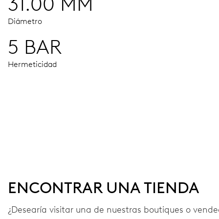
31.00 MM
Diámetro
5 BAR
Hermeticidad
MOVIMIENTO
Agujas horas, minutos y segundos centrales, dispositivo de
38 h
ENCONTRAR UNA TIENDA
Reserva de marcha
¿Desearía visitar una de nuestras boutiques o vended
CALIBRE