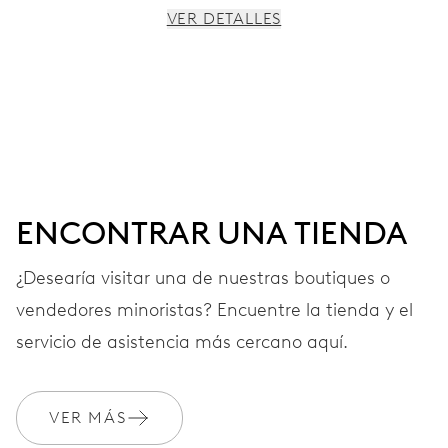
VER DETALLES
MOVIMIENTO
Agujas horas, minutos y segundos centrales, dispositivo
de paro de segundero
38 h
ENCONTRAR UNA TIENDA
Reserva de marcha
¿Desearía visitar una de nuestras boutiques o
vendedores minoristas? Encuentre la tienda y el
CALIBRE
560
servicio de asistencia más cercano aquí.
DIMENSIONES
VER MÁS
Ø 17.20 mm, 7 3/4’’’