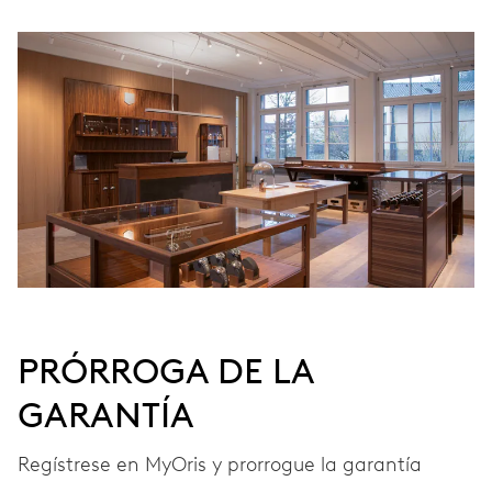
CARGA
Remonte automático
FRECUENCIA
28’800 A/h, 4 Hz
ESFERA
Gris
PRÓRROGA DE LA
GARANTÍA
CORREA
Piel
Regístrese en MyOris y prorrogue la garantía