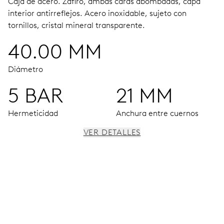
Caja de acero.
Zafiro, ambas caras abombadas, capa
interior antirreflejos.
Acero inoxidable, sujeto con
tornillos, cristal mineral transparente.
40.00 MM
Diámetro
5 BAR
21 MM
Hermeticidad
Anchura entre cuernos
VER DETALLES
MOVIMIENTO
Agujas horas, minutos y segundos centrales, dispositivo
de paro de segundero