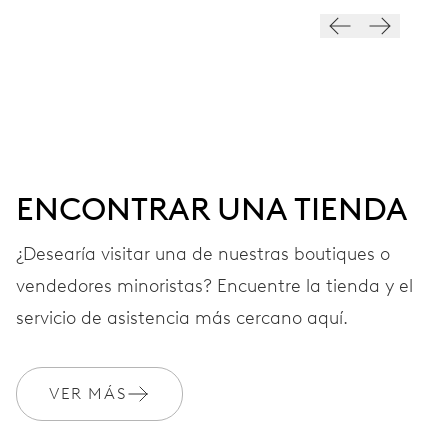
ESFERA
Gris
CORREA
Piel
ENCONTRAR UNA TIENDA
¿Desearía visitar una de nuestras boutiques o
GARANTÍA
2 años
vendedores minoristas? Encuentre la tienda y el
Únete a MyOris y amplía gratis tu garantía a 3 años
servicio de asistencia más cercano aquí.
MYORIS
VER MÁS