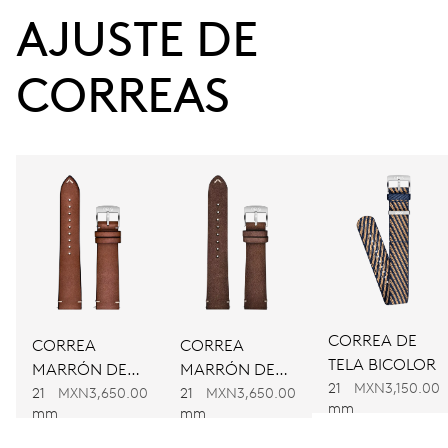
38 h
AJUSTE DE 
Reserva de marcha
CORREAS
CALIBRE
734
DIMENSIONES
Ø 25.60 mm, 11 1/2’’’
CARGA
Remonte automático
CORREA DE
CORREA
CORREA
TELA BICOLOR
MARRÓN DE
MARRÓN DE
FRECUENCIA
21
MXN3,150.00
PIEL
PIEL
21
MXN3,650.00
21
MXN3,650.00
28’800 A/h, 4 Hz
mm
mm
mm