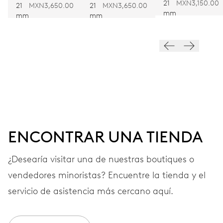
21
MXN3,150.00
PIEL
PIEL
21
MXN3,650.00
21
MXN3,650.00
28’800 A/h, 4 Hz
mm
mm
mm
ESFERA
Gris
CORREA
Acero
ENCONTRAR UNA TIENDA
¿Desearía visitar una de nuestras boutiques o
GARANTÍA
2 años
vendedores minoristas? Encuentre la tienda y el
Únete a MyOris y amplía gratis tu garantía a 3 años
servicio de asistencia más cercano aquí.
MYORIS