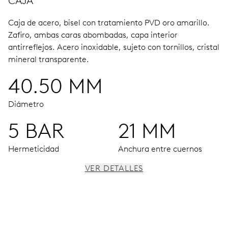
CAJA
Caja de acero, bisel con tratamiento PVD oro amarillo.
Zafiro, ambas caras abombadas, capa interior
antirreflejos.
Acero inoxidable, sujeto con tornillos, cristal
mineral transparente.
40.50 MM
Diámetro
5 BAR
21 MM
Hermeticidad
Anchura entre cuernos
VER DETALLES
MOVIMIENTO
Agujas horas, minutos y segundos centrales, dispositivo
de paro de segundero