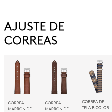
38 h
AJUSTE DE 
Reserva de marcha
CORREAS
CALIBRE
734
DIMENSIONES
Ø 25.60 mm, 11 1/2’’’
CARGA
Remonte automático
CORREA DE
CORREA
CORREA
TELA BICOLOR
MARRÓN DE
MARRÓN DE
FRECUENCIA